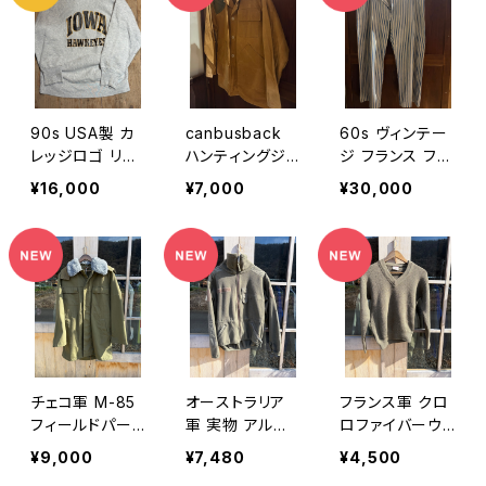
90s USA製 カ
canbusback
60s ヴィンテー
レッジロゴ リバ
ハンティングジャ
ジ フランス フレ
ースウィーブ
ケット
ンチパジャマ
¥16,000
¥7,000
¥30,000
チェコ軍 M-85
オーストラリア
フランス軍 クロ
フィールドパー
軍 実物 アルパ
ロファイバーウ
カー
インフリースジャ
ールVネックセ
¥9,000
¥7,480
¥4,500
ケット
ーター