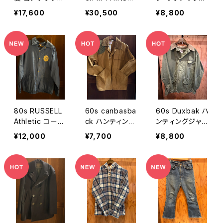
ハイキングブー
ATE（シンサレー
シャツ ブラウン
¥17,600
¥30,500
¥8,800
ツ 27cm
ト）Level 7 ジャ
チェック 長袖 ウ
ケット
ール混 メンズ 4
1/42
80s RUSSELL
60s canbasba
60s Duxbak ハ
Athletic コーチ
ck ハンティング
ンティングジャケ
ジャケット
ジャケット
ット
¥12,000
¥7,700
¥8,800