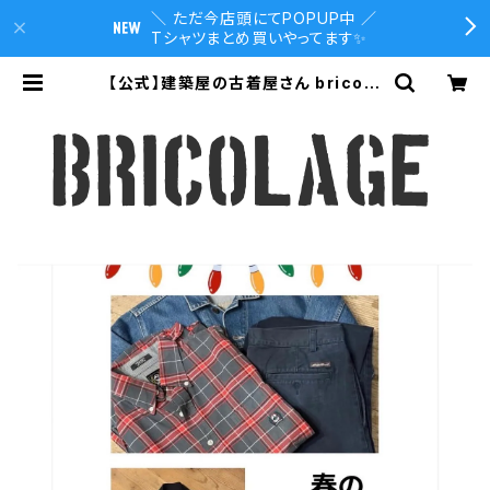
＼ ただ今店頭にてPOPUP中 ／
Tシャツまとめ買いやってます✨
【公式】建築屋の古着屋さん bricola
ge｜DIY・端材・キャンプ道具のセレ
クトショップ