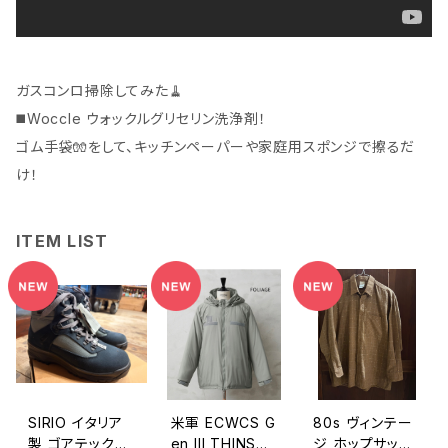
ガスコンロ掃除してみた🧹
◼️Woccle ウォックルグリセリン洗浄剤！
ゴム手袋🧤をして、キッチンペーパーや家庭用スポンジで擦るだ
け！
ITEM LIST
SIRIO イタリア
米軍 ECWCS G
80s ヴィンテー
製 ゴアテックス
en III THINSUL
ジ ホップサック