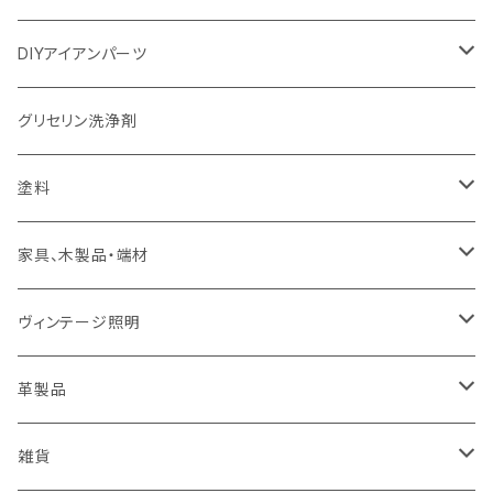
DIYアイアンパーツ
鉄脚
グリセリン洗浄剤
φ13丸棒鉄脚
パーツ
塗料
ダルトン
Wax
家具、木製品・端材
フック
ブライワックス
オイル
DIY棚材
ヴィンテージ照明
ブラケット
木製ブラケット
DIY
現行品
革製品
シーリングフック
テーブル天板
アートワークスタジオ
テーブル
カップホルダー
雑貨