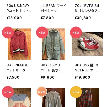
50s US.NAVY
L.L.BEAN フード
70s LEVI’S 64
Pコート｜ヴィン
付きシャツ
6 オレンジタブ
テージウールコ
スモールe ボタ
¥13,000
¥7,800
¥39,800
ート
ン裏23 42タロ
ン
GAIJINMADE
80s ミリタリー
90s USA製 CO
ニットセーター
コート 裏ボアラ
NVERSE オール
イナー付き
スター
¥7,500
¥9,800
¥19,800