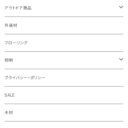
ウォールボトルオープナー
木製ローテーブル脚
HERMOSA
ダイニングテーブル
ソファー
ダルトン
アウトドア商品
LEDエジソン球
Cafe table
1人掛けソファー
フローリング
チェア
焚き火ギア
外装材
LED電球
2人掛けソファー
パーケットフローリング
バランスボールチェア
スウェーデントーチ
スマホアクセサリー
フローリング
2.5人掛けソファー
ホールディングスタンド
ポスト
照明
スイッチ・プレート
プライバシー・ポリシー
照明・ランプ
SALE
木材